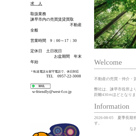
求 人
取扱業務
諫早市内の売買賃貸買取
不動産
全般
営業時間 9：00～17：30
定休日 土日祝日
お盆期間 年末
Welcome
年始
＊転送電話＆留守電話で、休日対応
TEL 0957-22-3008
不動産の売買・仲介・
弊社は、諫早市役所よ
w-friendly@west-f.co.jp
距離430ｍほどとなり
Information
2026-08-05 夏
す。
なお、電話対